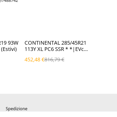
qr/488742
%
R19 93W
CONTINENTAL 285/45R21
Estivi)
113Y XL PC6 SSR * *|EVc
(Estivi)
452,48 €
816,79 €
Spedizione