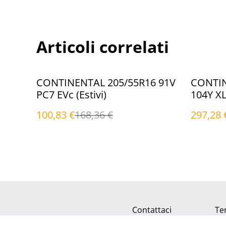
Articoli correlati
%
%
CONTINENTAL 205/55R16 91V
CONTIN
PC7 EVc (Estivi)
104Y XL
100,83 €
168,36 €
297,28 
Contattaci
Ter