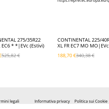
https://eprel.ec.europa.eu/
%
ENTAL 275/35R22
CONTINENTAL 225/40
 EC6 * *|EVc (Estivi)
XL FR EC7 MO MO|EVc (
€
525,82 €
188,70 €
340,38 €
mini legali
Informativa privacy
Politica sui Cookie