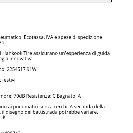
neumatico. Ecotassa, IVA e spese di spedizione
zo.
di Hankook Tire assicurano un'esperienza di guida
ogia innovativa.
co: 2254517 91W
 estivi
more: 70dB Resistenza: C Bagnato: A
cano ai pneumatici senza cerchi. A seconda della
il disegno del battistrada potrebbe variare.
,HK