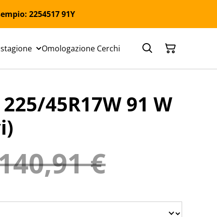
 Esempio: 2254517 91Y
 stagione
Omologazione Cerchi
225/45R17W 91 W
i)
140,91 €