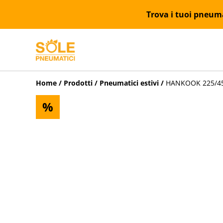
Trova i tuoi pneumat
Home
/
Prodotti
/
Pneumatici estivi
/
HANKOOK 225/45R
%