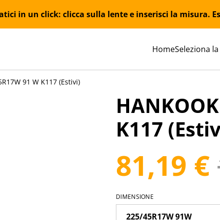
ici in un click: clicca sulla lente e inserisci la misura.
Home
Seleziona la
17W 91 W K117 (Estivi)
HANKOOK 
K117 (Estiv
81,19 €
DIMENSIONE