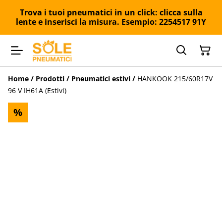
Trova i tuoi pneumatici in un click: clicca sulla
lente e inserisci la misura. Esempio: 2254517 91Y
Home
/
Prodotti
/
Pneumatici estivi
/
HANKOOK 215/60R17V
96 V IH61A (Estivi)
%