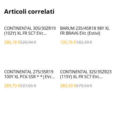
Articoli correlati
%
%
CONTINENTAL 305/30ZR19
BARUM 235/45R18 98Y XL
(102Y) XL FR SC7 EVc
FR BRAV6 EVc (Estivi)
(Estivi)
286,18 €
520,94 €
105,76 €
182,39 €
%
%
CONTINENTAL 275/35R19
CONTINENTAL 325/35ZR23
100Y XL PC6 SSR * *|EVc
(115Y) XL FR SC7 EVc
(Estivi)
(Estivi)
289,70 €
527,65 €
380,43 €
679,54 €