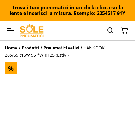
Trova i tuoi pneumatici in un click: clicca sulla
lente e inserisci la misura. Esempio: 2254517 91Y
Home
/
Prodotti
/
Pneumatici estivi
/
HANKOOK
205/65R16W 95 *W K125 (Estivi)
%