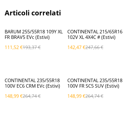
Articoli correlati
%
%
BARUM 255/55R18 109Y XL
CONTINENTAL 215/65R16
FR BRAV5 EVc (Estivi)
102V XL 4X4C # (Estivi)
111,52 €
193,37 €
142,47 €
247,66 €
%
%
CONTINENTAL 235/55R18
CONTINENTAL 235/55R18
100V EC6 CRM EVc (Estivi)
100V FR SC5 SUV (Estivi)
148,99 €
264,74 €
148,99 €
264,74 €