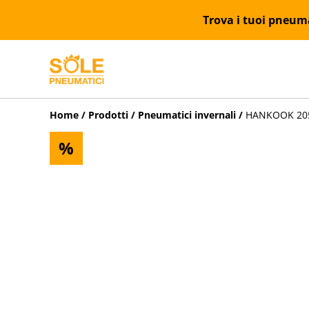
Trova i tuoi pneumat
Home
/
Prodotti
/
Pneumatici invernali
/
HANKOOK 205/
%