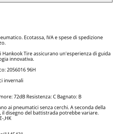
neumatico. Ecotassa, IVA e spese di spedizione
zo.
di Hankook Tire assicurano un'esperienza di guida
ogia innovativa.
co: 2056016 96H
 invernali
more: 72dB Resistenza: C Bagnato: B
cano ai pneumatici senza cerchi. A seconda della
il disegno del battistrada potrebbe variare.
E-,HK