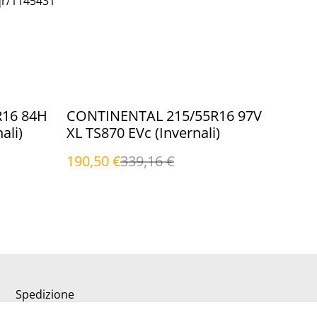
qr/1145431
%
R16 84H
CONTINENTAL 215/55R16 97V
ali)
XL TS870 EVc (Invernali)
190,50 €
339,16 €
Spedizione