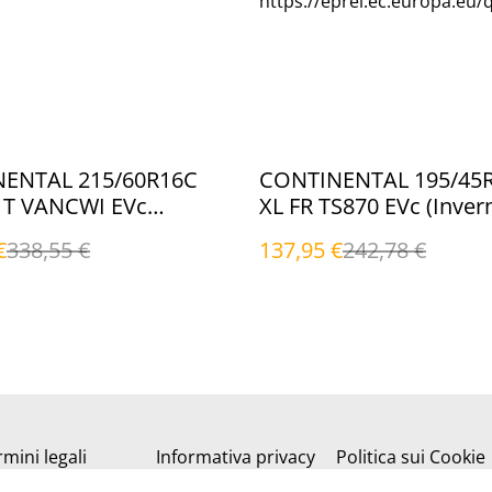
https://eprel.ec.europa.eu/
%
ENTAL 215/60R16C
CONTINENTAL 195/45
1T VANCWI EVc
XL FR TS870 EVc (Invern
li)
€
338,55 €
137,95 €
242,78 €
mini legali
Informativa privacy
Politica sui Cookie