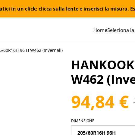
ici in un click: clicca sulla lente e inserisci la misura.
Home
Seleziona la
60R16H 96 H W462 (Invernali)
HANKOOK 
W462 (Inve
94,84 €
DIMENSIONE