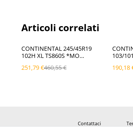
Articoli correlati
%
%
CONTINENTAL 245/45R19
CONTIN
102H XL TS860S *MO
103/10
*MO|EVc (Invernali)
(Inverna
251,79 €
460,55 €
190,18 
Contattaci
Ter