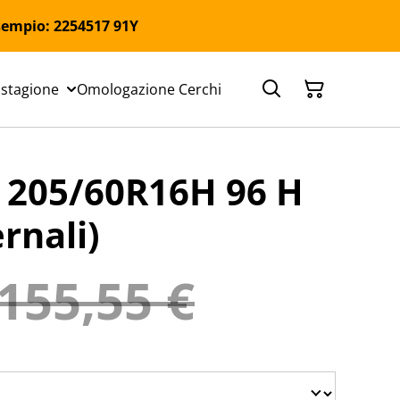
 Esempio: 2254517 91Y
 stagione
Omologazione Cerchi
205/60R16H 96 H
rnali)
155,55 €