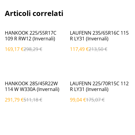
Articoli correlati
%
%
HANKOOK 225/55R17C
LAUFENN 235/65R16C 115
109 R RW12 (Invernali)
R LY31 (Invernali)
169,17 €
298,29 €
117,49 €
213,50 €
%
%
HANKOOK 285/45R22W
LAUFENN 225/70R15C 112
114 W W330A (Invernali)
R LY31 (Invernali)
291,79 €
511,18 €
99,04 €
175,07 €