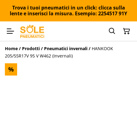
Trova i tuoi pneumatici in un click: clicca sulla
lente e inserisci la misura. Esempio: 2254517 91Y
Home
/
Prodotti
/
Pneumatici invernali
/
HANKOOK
205/55R17V 95 V W462 (Invernali)
%