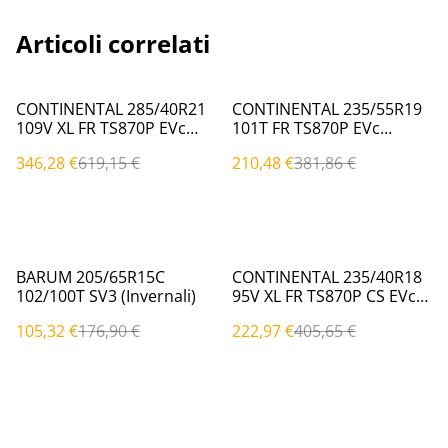
Articoli correlati
%
%
CONTINENTAL 285/40R21
CONTINENTAL 235/55R19
109V XL FR TS870P EVc
101T FR TS870P EVc
(Invernali)
(Invernali)
346,28 €
619,15 €
210,48 €
381,86 €
%
%
BARUM 205/65R15C
CONTINENTAL 235/40R18
102/100T SV3 (Invernali)
95V XL FR TS870P CS EVc
(Invernali)
105,32 €
176,90 €
222,97 €
405,65 €