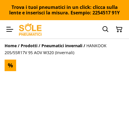
Trova i tuoi pneumatici in un click: clicca sulla
lente e inserisci la misura. Esempio: 2254517 91Y
Home
/
Prodotti
/
Pneumatici invernali
/
HANKOOK
205/55R17V 95 AOV W320 (Invernali)
%