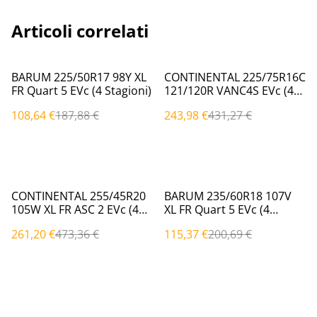
Articoli correlati
%
%
BARUM 225/50R17 98Y XL
CONTINENTAL 225/75R16C
FR Quart 5 EVc (4 Stagioni)
121/120R VANC4S EVc (4
Stagioni)
108,64 €
187,88 €
243,98 €
431,27 €
%
%
CONTINENTAL 255/45R20
BARUM 235/60R18 107V
105W XL FR ASC 2 EVc (4
XL FR Quart 5 EVc (4
Stagioni)
Stagioni)
261,20 €
473,36 €
115,37 €
200,69 €