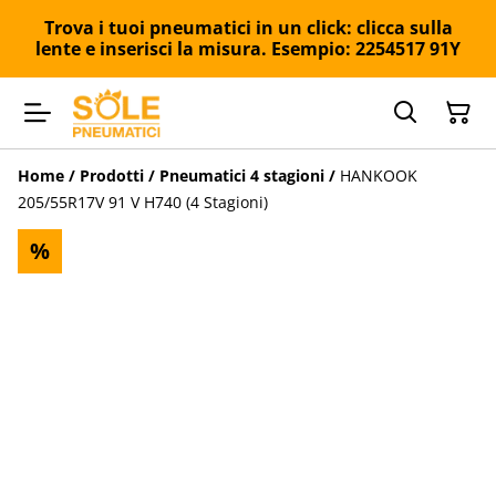
Trova i tuoi pneumatici in un click: clicca sulla
lente e inserisci la misura. Esempio: 2254517 91Y
Home
/
Prodotti
/
Pneumatici 4 stagioni
/
HANKOOK
205/55R17V 91 V H740 (4 Stagioni)
%