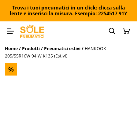
Trova i tuoi pneumatici in un click: clicca sulla
lente e inserisci la misura. Esempio: 2254517 91Y
Home
/
Prodotti
/
Pneumatici estivi
/
HANKOOK
205/55R16W 94 W K135 (Estivi)
%