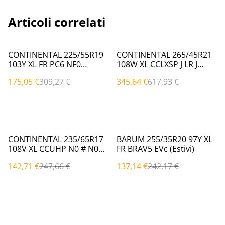
Articoli correlati
%
%
CONTINENTAL 225/55R19
CONTINENTAL 265/45R21
103Y XL FR PC6 NF0
108W XL CCLXSP J LR J
NF0|EVc (Estivi)
LR|EVc (Estivi)
175,05 €
309,27 €
345,64 €
617,93 €
%
%
CONTINENTAL 235/65R17
BARUM 255/35R20 97Y XL
108V XL CCUHP N0 # N0
FR BRAV5 EVc (Estivi)
(Estivi)
142,71 €
247,66 €
137,14 €
242,17 €