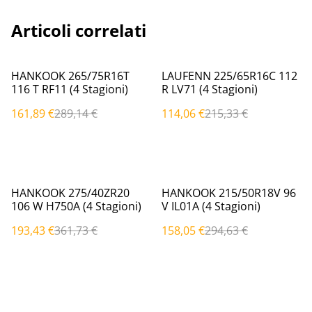
Articoli correlati
%
%
HANKOOK 265/75R16T
LAUFENN 225/65R16C 112
116 T RF11 (4 Stagioni)
R LV71 (4 Stagioni)
161,89 €
289,14 €
114,06 €
215,33 €
%
%
HANKOOK 275/40ZR20
HANKOOK 215/50R18V 96
106 W H750A (4 Stagioni)
V IL01A (4 Stagioni)
193,43 €
361,73 €
158,05 €
294,63 €