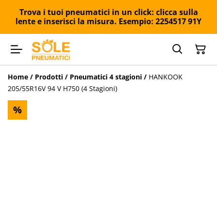
Trova i tuoi pneumatici in un click: clicca sulla
lente e inserisci la misura. Esempio: 2254517 91Y
Home
/
Prodotti
/
Pneumatici 4 stagioni
/
HANKOOK
205/55R16V 94 V H750 (4 Stagioni)
%