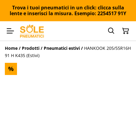
Trova i tuoi pneumatici in un click: clicca sulla
lente e inserisci la misura. Esempio: 2254517 91Y
Home
/
Prodotti
/
Pneumatici estivi
/
HANKOOK 205/55R16H
91 H K435 (Estivi)
%