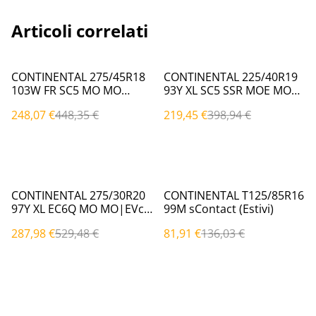
Articoli correlati
%
%
CONTINENTAL 275/45R18
CONTINENTAL 225/40R19
103W FR SC5 MO MO
93Y XL SC5 SSR MOE MOE
(Estivi)
(Estivi)
248,07 €
448,35 €
219,45 €
398,94 €
%
%
CONTINENTAL 275/30R20
CONTINENTAL T125/85R16
97Y XL EC6Q MO MO|EVc
99M sContact (Estivi)
(Estivi)
287,98 €
529,48 €
81,91 €
136,03 €