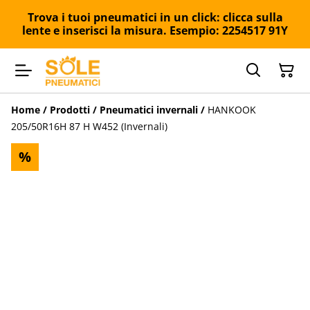
Trova i tuoi pneumatici in un click: clicca sulla
lente e inserisci la misura. Esempio: 2254517 91Y
Home
/
Prodotti
/
Pneumatici invernali
/
HANKOOK
205/50R16H 87 H W452 (Invernali)
%