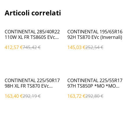
Articoli correlati
%
%
CONTINENTAL 285/40R22
CONTINENTAL 195/65R16
110W XL FR TS860S EVc
92H TS870 EVc (Invernali)
(Invernali)
412,57 €
745,42 €
145,03 €
252,54 €
%
%
CONTINENTAL 225/50R17
CONTINENTAL 225/55R17
98H XL FR TS870 EVc
97H TS850P *MO *MO
(Invernali)
(Invernali)
163,40 €
292,19 €
163,72 €
292,80 €