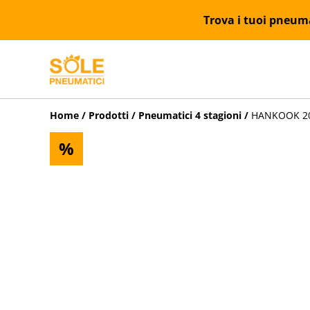
Trova i tuoi pneumat
Home
/
Prodotti
/
Pneumatici 4 stagioni
/
HANKOOK 205
%