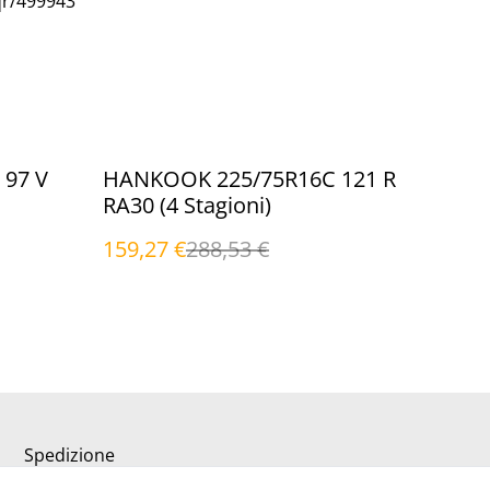
qr/499943
%
97 V
HANKOOK 225/75R16C 121 R
RA30 (4 Stagioni)
159,27 €
288,53 €
Spedizione