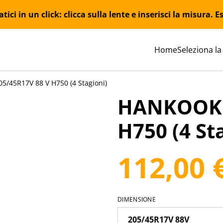
ici in un click: clicca sulla lente e inserisci la misura.
Home
Seleziona la
/45R17V 88 V H750 (4 Stagioni)
HANKOOK 
H750 (4 St
112,00 
DIMENSIONE