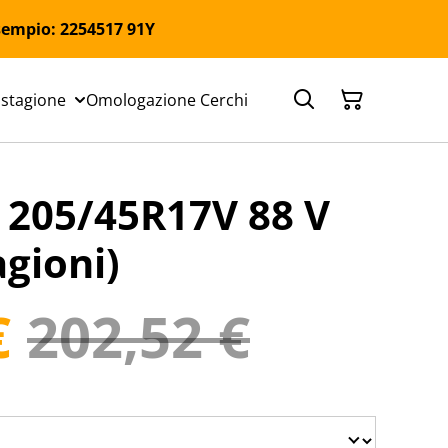
 Esempio: 2254517 91Y
 stagione
Omologazione Cerchi
205/45R17V 88 V
agioni)
€
202,52 €