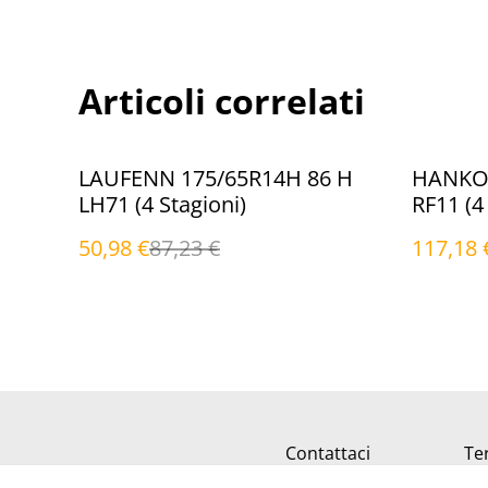
Articoli correlati
%
%
LAUFENN 175/65R14H 86 H
HANKOO
LH71 (4 Stagioni)
RF11 (4
50,98 €
87,23 €
117,18 
Contattaci
Ter