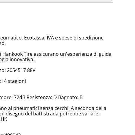
neumatico. Ecotassa, IVA e spese di spedizione
zo.
di Hankook Tire assicurano un'esperienza di guida
ogia innovativa.
co: 2054517 88V
 4 stagioni
more: 72dB Resistenza: D Bagnato: B
cano ai pneumatici senza cerchi. A seconda della
il disegno del battistrada potrebbe variare.
-,HK