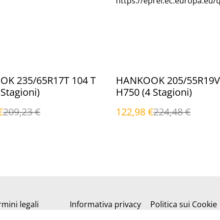
https://eprel.ec.europa.eu/
%
K 235/65R17T 104 T
HANKOOK 205/55R19V 
 Stagioni)
H750 (4 Stagioni)
€
209,23 €
122,98 €
224,48 €
mini legali
Informativa privacy
Politica sui Cookie