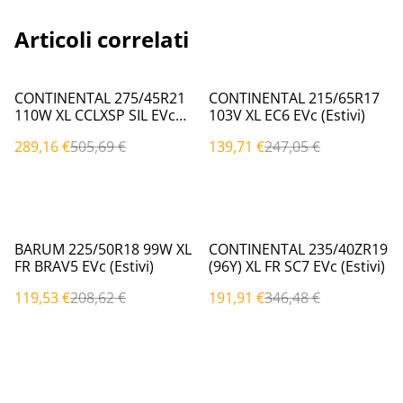
Articoli correlati
%
%
CONTINENTAL 275/45R21
CONTINENTAL 215/65R17
110W XL CCLXSP SIL EVc
103V XL EC6 EVc (Estivi)
(Estivi)
289,16 €
505,69 €
139,71 €
247,05 €
%
%
BARUM 225/50R18 99W XL
CONTINENTAL 235/40ZR19
FR BRAV5 EVc (Estivi)
(96Y) XL FR SC7 EVc (Estivi)
119,53 €
208,62 €
191,91 €
346,48 €