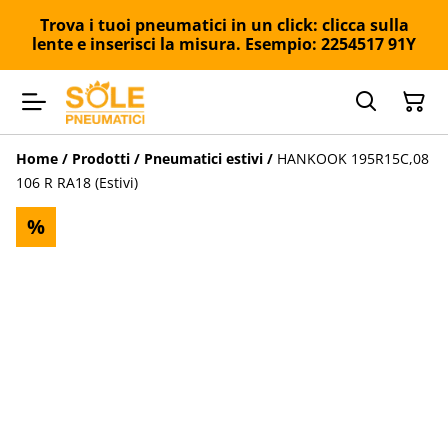
Trova i tuoi pneumatici in un click: clicca sulla
lente e inserisci la misura. Esempio: 2254517 91Y
Home
/
Prodotti
/
Pneumatici estivi
/
HANKOOK 195R15C,08
106 R RA18 (Estivi)
%