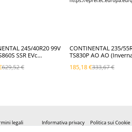
https://eprel.ec.europa.eu/
%
ENTAL 245/40R20 99V
CONTINENTAL 235/55
S860S SSR EVc
TS830P AO AO (Inverna
li)
€
629,52 €
185,18 €
333,67 €
mini legali
Informativa privacy
Politica sui Cookie