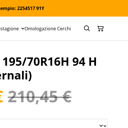
 Esempio: 2254517 91Y
 stagione
Omologazione Cerchi
195/70R16H 94 H
rnali)
€
210,45 €