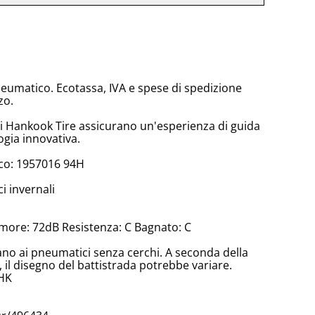
neumatico. Ecotassa, IVA e spese di spedizione
zo.
di Hankook Tire assicurano un'esperienza di guida
ogia innovativa.
co: 1957016 94H
 invernali
more: 72dB Resistenza: C Bagnato: C
cano ai pneumatici senza cerchi. A seconda della
il disegno del battistrada potrebbe variare.
,HK