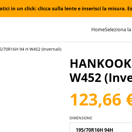
ici in un click: clicca sulla lente e inserisci la misura.
Home
Seleziona la
70R16H 94 H W452 (Invernali)
HANKOOK 
W452 (Inve
123,66 
DIMENSIONE