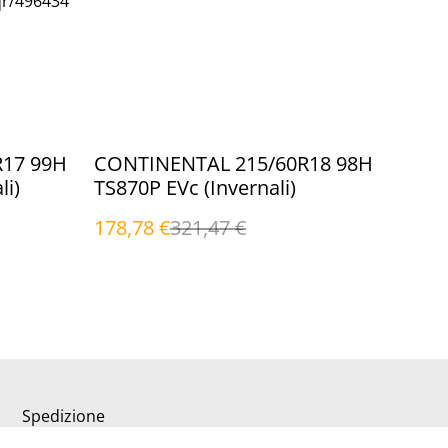
qr/496434
%
R17 99H
CONTINENTAL 215/60R18 98H
li)
TS870P EVc (Invernali)
178,78 €
321,47 €
Spedizione