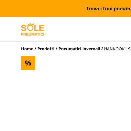
Trova i tuoi pneumat
Home
/
Prodotti
/
Pneumatici invernali
/
HANKOOK 195/
%