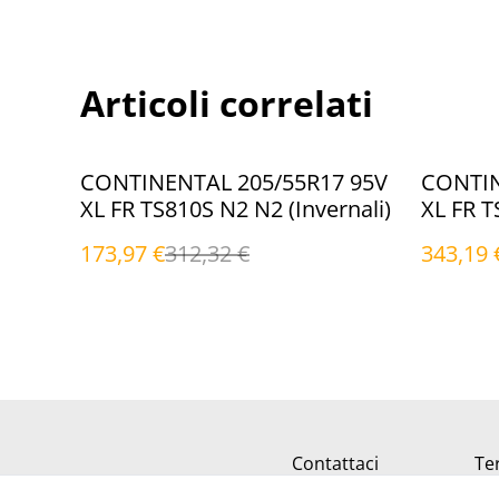
Articoli correlati
%
%
CONTINENTAL 205/55R17 95V
CONTIN
XL FR TS810S N2 N2 (Invernali)
XL FR T
(Inverna
173,97 €
312,32 €
343,19 
Contattaci
Ter