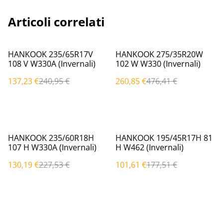
Articoli correlati
%
%
HANKOOK 235/65R17V
HANKOOK 275/35R20W
108 V W330A (Invernali)
102 W W330 (Invernali)
137,23 €
240,95 €
260,85 €
476,41 €
%
%
HANKOOK 235/60R18H
HANKOOK 195/45R17H 81
107 H W330A (Invernali)
H W462 (Invernali)
130,19 €
227,53 €
101,61 €
177,51 €