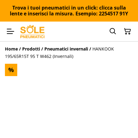
Trova i tuoi pneumatici in un click: clicca sulla
lente e inserisci la misura. Esempio: 2254517 91Y
Home
/
Prodotti
/
Pneumatici invernali
/
HANKOOK
195/65R15T 95 T W462 (Invernali)
%