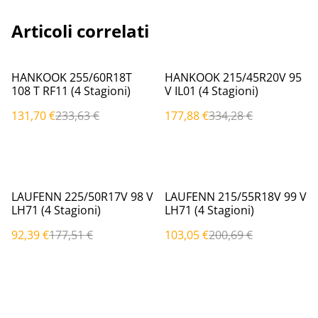
Articoli correlati
%
%
HANKOOK 255/60R18T
HANKOOK 215/45R20V 95
108 T RF11 (4 Stagioni)
V IL01 (4 Stagioni)
131,70 €
233,63 €
177,88 €
334,28 €
%
%
LAUFENN 225/50R17V 98 V
LAUFENN 215/55R18V 99 V
LH71 (4 Stagioni)
LH71 (4 Stagioni)
92,39 €
177,51 €
103,05 €
200,69 €