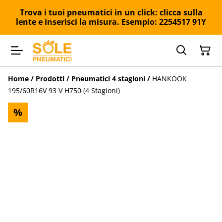
Trova i tuoi pneumatici in un click: clicca sulla
lente e inserisci la misura. Esempio: 2254517 91Y
Home
/
Prodotti
/
Pneumatici 4 stagioni
/
HANKOOK
195/60R16V 93 V H750 (4 Stagioni)
%