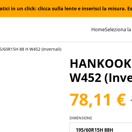
ici in un click: clicca sulla lente e inserisci la misura.
Home
Seleziona la
60R15H 88 H W452 (Invernali)
HANKOOK 
W452 (Inve
78,11 €
DIMENSIONE