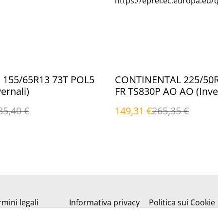
https://eprel.ec.europa.eu/
%
155/65R13 73T POL5
CONTINENTAL 225/50
ernali)
FR TS830P AO AO (Inver
85,40 €
149,31 €
265,35 €
mini legali
Informativa privacy
Politica sui Cookie