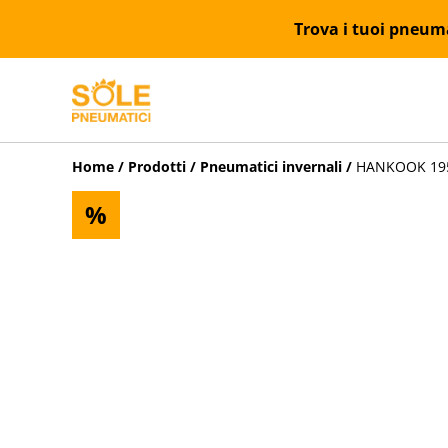
Trova i tuoi pneumat
Home
/
Prodotti
/
Pneumatici invernali
/
HANKOOK 195/
%