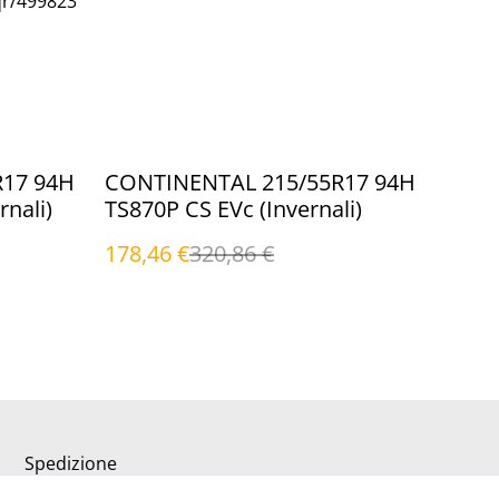
qr/499823
%
R17 94H
CONTINENTAL 215/55R17 94H
nali)
TS870P CS EVc (Invernali)
178,46 €
320,86 €
Spedizione