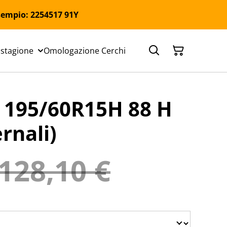
 Esempio: 2254517 91Y
 stagione
Omologazione Cerchi
195/60R15H 88 H
rnali)
128,10 €