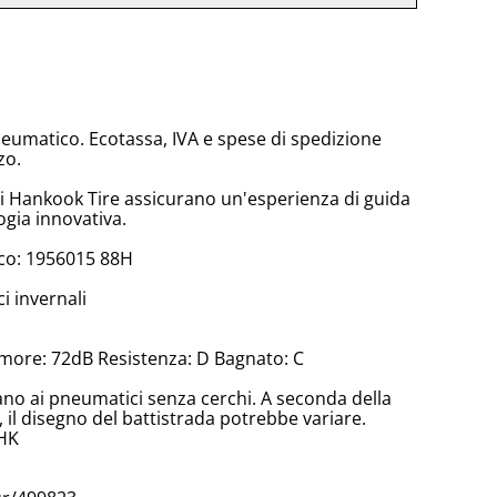
neumatico. Ecotassa, IVA e spese di spedizione
zo.
di Hankook Tire assicurano un'esperienza di guida
ogia innovativa.
co: 1956015 88H
 invernali
more: 72dB Resistenza: D Bagnato: C
cano ai pneumatici senza cerchi. A seconda della
il disegno del battistrada potrebbe variare.
,HK