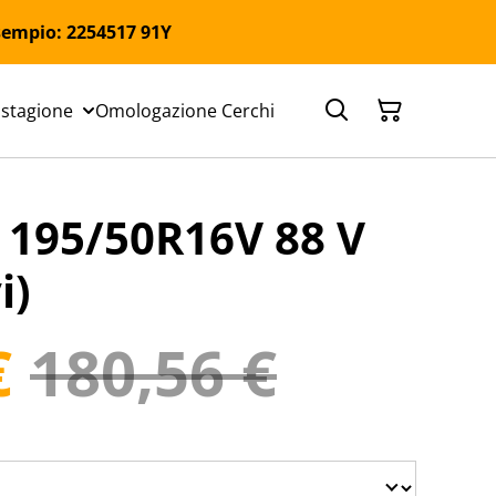
 Esempio: 2254517 91Y
 stagione
Omologazione Cerchi
195/50R16V 88 V
i)
€
180,56 €