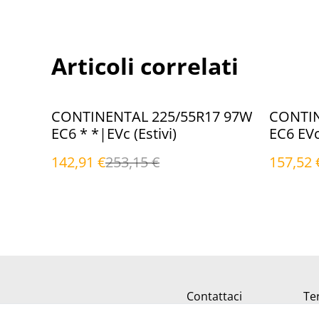
Articoli correlati
%
%
CONTINENTAL 225/55R17 97W
CONTIN
EC6 * *|EVc (Estivi)
EC6 EVc 
142,91 €
253,15 €
157,52 
Contattaci
Ter