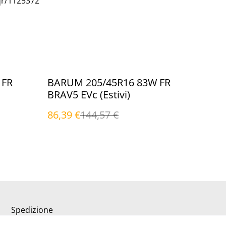
qr/1125372
%
 FR
BARUM 205/45R16 83W FR
BRAV5 EVc (Estivi)
86,39 €
144,57 €
Spedizione