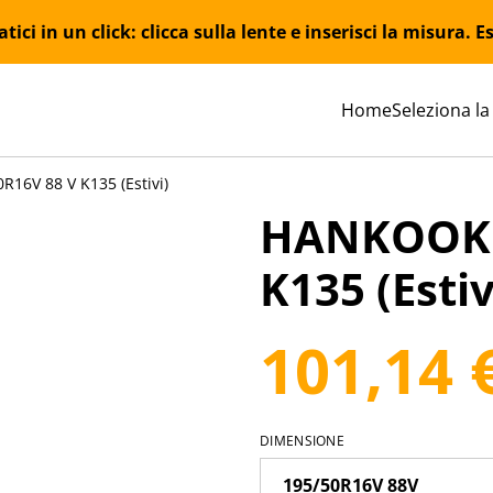
ici in un click: clicca sulla lente e inserisci la misura.
Home
Seleziona la
16V 88 V K135 (Estivi)
HANKOOK 
K135 (Estiv
101,14 
DIMENSIONE