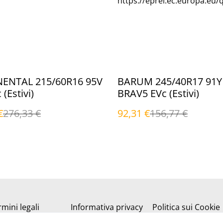
https://eprel.ec.europa.eu/
%
ENTAL 215/60R16 95V
BARUM 245/40R17 91Y
(Estivi)
BRAV5 EVc (Estivi)
€
276,33 €
92,31 €
156,77 €
mini legali
Informativa privacy
Politica sui Cookie