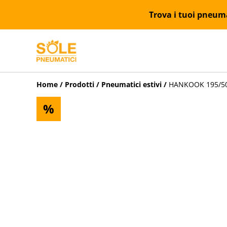
Trova i tuoi pneumat
Home
/
Prodotti
/
Pneumatici estivi
/
HANKOOK 195/50R
%