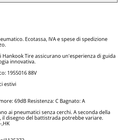
neumatico. Ecotassa, IVA e spese di spedizione
zo.
di Hankook Tire assicurano un'esperienza di guida
ogia innovativa.
co: 1955016 88V
 estivi
more: 69dB Resistenza: C Bagnato: A
cano ai pneumatici senza cerchi. A seconda della
il disegno del battistrada potrebbe variare.
-,HK