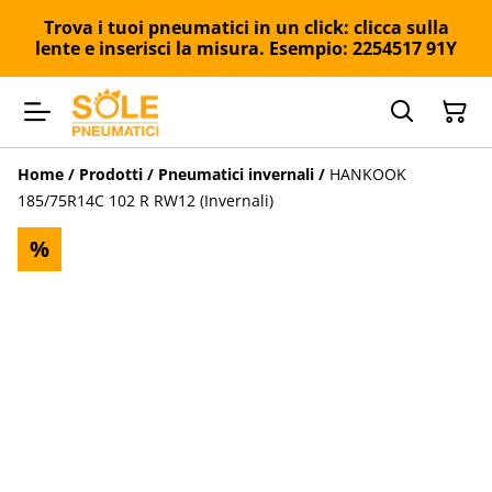
Trova i tuoi pneumatici in un click: clicca sulla
lente e inserisci la misura. Esempio: 2254517 91Y
Home
/
Prodotti
/
Pneumatici invernali
/
HANKOOK
185/75R14C 102 R RW12 (Invernali)
%