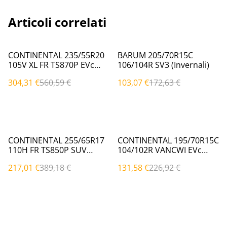
Articoli correlati
%
%
CONTINENTAL 235/55R20
BARUM 205/70R15C
105V XL FR TS870P EVc
106/104R SV3 (Invernali)
(Invernali)
304,31 €
560,59 €
103,07 €
172,63 €
%
%
CONTINENTAL 255/65R17
CONTINENTAL 195/70R15C
110H FR TS850P SUV
104/102R VANCWI EVc
(Invernali)
(Invernali)
217,01 €
389,18 €
131,58 €
226,92 €