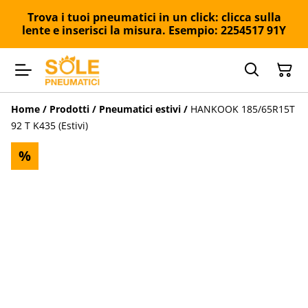
Trova i tuoi pneumatici in un click: clicca sulla
lente e inserisci la misura. Esempio: 2254517 91Y
Home
/
Prodotti
/
Pneumatici estivi
/
HANKOOK 185/65R15T
92 T K435 (Estivi)
%