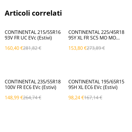
Articoli correlati
%
%
CONTINENTAL 215/55R16
CONTINENTAL 225/45R18
93V FR UC EVc (Estivi)
95Y XL FR SC5 MO MO
(Estivi)
160,40 €
281,82 €
153,80 €
273,89 €
%
%
CONTINENTAL 235/55R18
CONTINENTAL 195/65R15
100V FR EC6 EVc (Estivi)
95H XL EC6 EVc (Estivi)
148,99 €
264,74 €
98,24 €
167,14 €