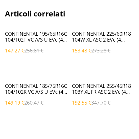
Articoli correlati
%
%
CONTINENTAL 195/65R16C
CONTINENTAL 225/60R18
104/102T VC A/S U EVc (4
104W XL ASC 2 EVc (4
Stagioni)
Stagioni)
147,27 €
256,81 €
153,48 €
273,28 €
%
%
CONTINENTAL 185/75R16C
CONTINENTAL 255/45R18
104/102R VC A/S U EVc (4
103Y XL FR ASC 2 EVc (4
Stagioni)
Stagioni)
149,19 €
260,47 €
192,55 €
347,70 €