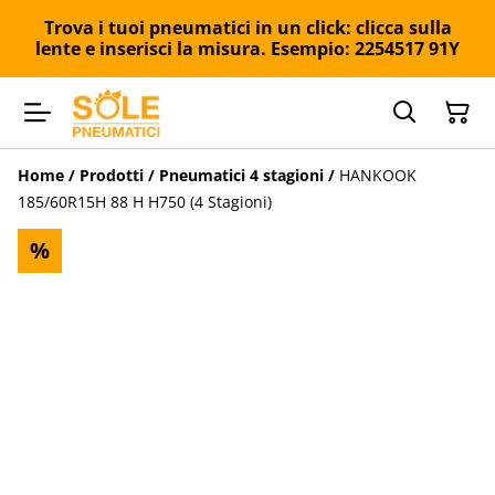
Trova i tuoi pneumatici in un click: clicca sulla
lente e inserisci la misura. Esempio: 2254517 91Y
Home
/
Prodotti
/
Pneumatici 4 stagioni
/
HANKOOK
185/60R15H 88 H H750 (4 Stagioni)
%