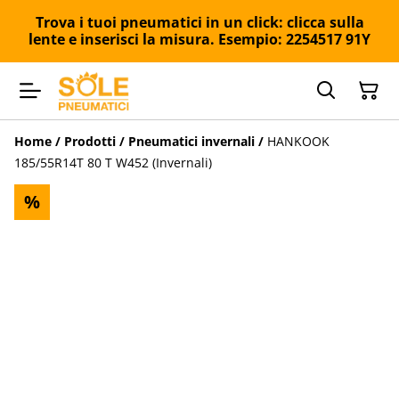
Trova i tuoi pneumatici in un click: clicca sulla
lente e inserisci la misura. Esempio: 2254517 91Y
Home
/
Prodotti
/
Pneumatici invernali
/
HANKOOK
185/55R14T 80 T W452 (Invernali)
%