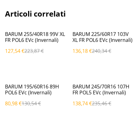
Articoli correlati
%
%
BARUM 255/40R18 99V XL
BARUM 225/60R17 103V
FR POL6 EVc (Invernali)
XL FR POL6 EVc (Invernali)
127,54 €
223,87 €
136,18 €
240,34 €
%
%
BARUM 195/60R16 89H
BARUM 245/70R16 107H
POL6 EVc (Invernali)
FR POL5 EVc (Invernali)
80,98 €
130,54 €
138,74 €
235,46 €