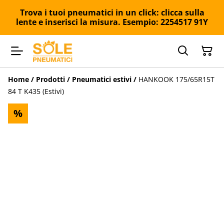
Trova i tuoi pneumatici in un click: clicca sulla
lente e inserisci la misura. Esempio: 2254517 91Y
Home
/
Prodotti
/
Pneumatici estivi
/
HANKOOK 175/65R15T
84 T K435 (Estivi)
%