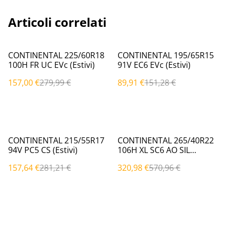
Articoli correlati
%
%
CONTINENTAL 225/60R18
CONTINENTAL 195/65R15
100H FR UC EVc (Estivi)
91V EC6 EVc (Estivi)
157,00 €
279,99 €
89,91 €
151,28 €
%
%
CONTINENTAL 215/55R17
CONTINENTAL 265/40R22
94V PC5 CS (Estivi)
106H XL SC6 AO SIL
AO|EVc (Estivi)
157,64 €
281,21 €
320,98 €
570,96 €