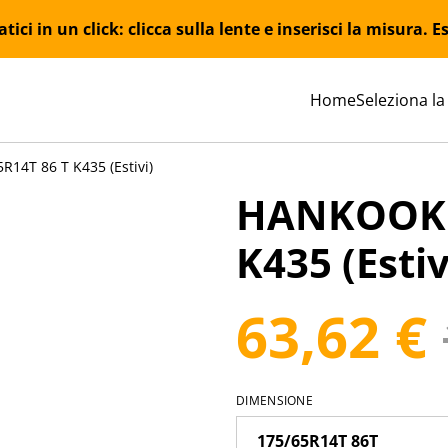
ici in un click: clicca sulla lente e inserisci la misura.
Home
Seleziona la
14T 86 T K435 (Estivi)
HANKOOK 1
K435 (Estiv
63,62 €
DIMENSIONE