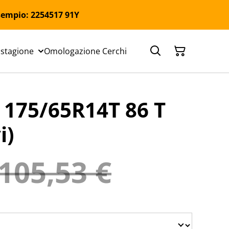
 Esempio: 2254517 91Y
 stagione
Omologazione Cerchi
75/65R14T 86 T
i)
105,53 €