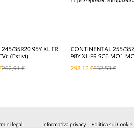
https://eprel.ec.europa.eu/
%
245/35R20 95Y XL FR
CONTINENTAL 255/35
Vc (Estivi)
98Y XL FR SC6 MO1 M
(Estivi)
€
262,91 €
298,12 €
532,53 €
mini legali
Informativa privacy
Politica sui Cookie