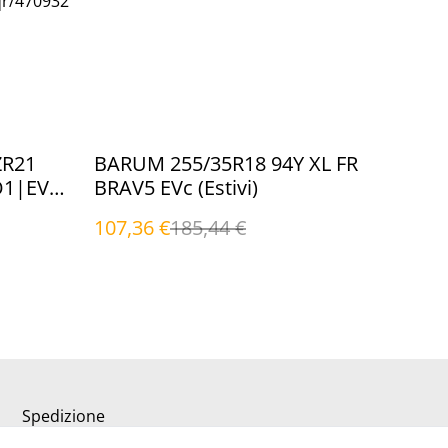
qr/470932
%
ZR21
BARUM 255/35R18 94Y XL FR
O1|EVc
BRAV5 EVc (Estivi)
107,36 €
185,44 €
Spedizione