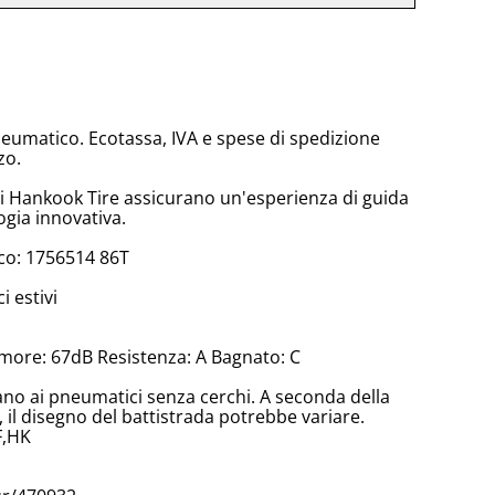
neumatico. Ecotassa, IVA e spese di spedizione
zo.
di Hankook Tire assicurano un'esperienza di guida
ogia innovativa.
co: 1756514 86T
 estivi
more: 67dB Resistenza: A Bagnato: C
cano ai pneumatici senza cerchi. A seconda della
il disegno del battistrada potrebbe variare.
F,HK