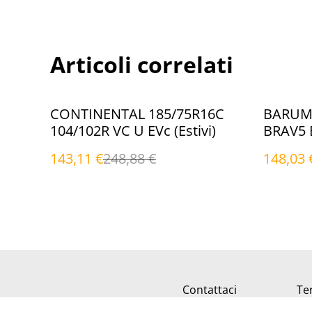
Articoli correlati
%
%
CONTINENTAL 185/75R16C
BARUM 
104/102R VC U EVc (Estivi)
BRAV5 E
143,11 €
248,88 €
148,03 
Contattaci
Ter