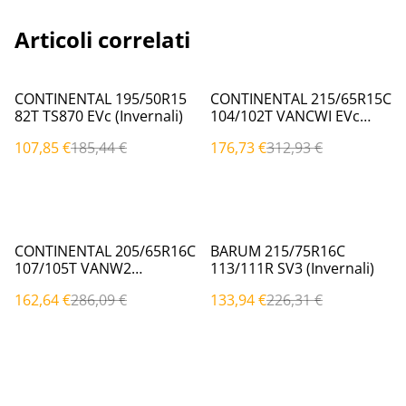
Articoli correlati
%
%
CONTINENTAL 195/50R15
CONTINENTAL 215/65R15C
82T TS870 EVc (Invernali)
104/102T VANCWI EVc
(Invernali)
107,85 €
185,44 €
176,73 €
312,93 €
%
%
CONTINENTAL 205/65R16C
BARUM 215/75R16C
107/105T VANW2
113/111R SV3 (Invernali)
(Invernali)
162,64 €
286,09 €
133,94 €
226,31 €