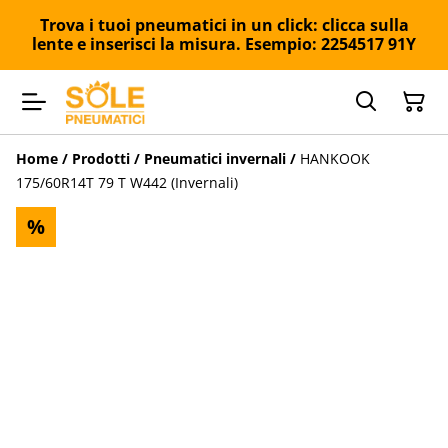
Trova i tuoi pneumatici in un click: clicca sulla
lente e inserisci la misura. Esempio: 2254517 91Y
Home
/
Prodotti
/
Pneumatici invernali
/
HANKOOK
175/60R14T 79 T W442 (Invernali)
%