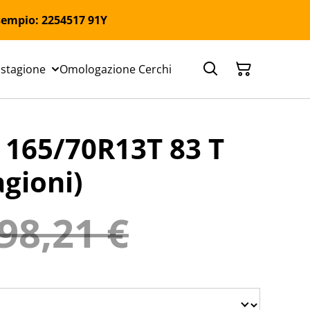
 Esempio: 2254517 91Y
 stagione
Omologazione Cerchi
65/70R13T 83 T
agioni)
98,21 €