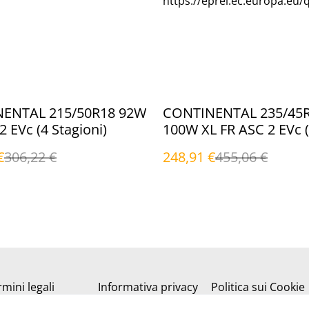
https://eprel.ec.europa.eu/
%
ENTAL 215/50R18 92W
CONTINENTAL 235/45
2 EVc (4 Stagioni)
100W XL FR ASC 2 EVc 
Stagioni)
€
306,22 €
248,91 €
455,06 €
mini legali
Informativa privacy
Politica sui Cookie