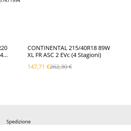
qr/471994
%
R20
CONTINENTAL 215/40R18 89W
(4
XL FR ASC 2 EVc (4 Stagioni)
147,71 €
262,30 €
Spedizione