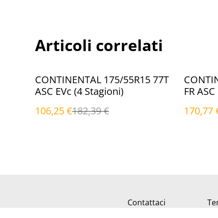
Articoli correlati
%
%
CONTINENTAL 175/55R15 77T
CONTIN
ASC EVc (4 Stagioni)
FR ASC 
106,25 €
182,39 €
170,77 
Contattaci
Ter