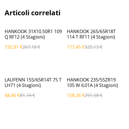
Articoli correlati
%
%
HANKOOK 31X10.50R1 109
HANKOOK 265/65R18T
Q RF12 (4 Stagioni)
114 T RF11 (4 Stagioni)
150,91 €
267,18 €
177,45 €
325,13 €
%
%
LAUFENN 155/65R14T 75 T
HANKOOK 235/55ZR19
LH71 (4 Stagioni)
105 W IL01A (4 Stagioni)
48,46 €
81,74 €
158,36 €
291,58 €