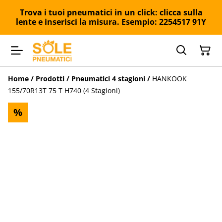
Trova i tuoi pneumatici in un click: clicca sulla
lente e inserisci la misura. Esempio: 2254517 91Y
Home
/
Prodotti
/
Pneumatici 4 stagioni
/
HANKOOK
155/70R13T 75 T H740 (4 Stagioni)
%