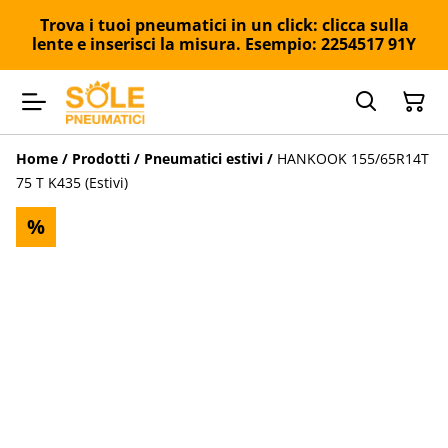
Trova i tuoi pneumatici in un click: clicca sulla
lente e inserisci la misura. Esempio: 2254517 91Y
Home
/
Prodotti
/
Pneumatici estivi
/
HANKOOK 155/65R14T
75 T K435 (Estivi)
%