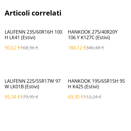
Articoli correlati
%
%
LAUFENN 235/60R16H 100
HANKOOK 275/40R20Y
H LK41 (Estivi)
106 Y K127C (Estivi)
90,62 €
168,36 €
188,12 €
346,48 €
%
%
LAUFENN 225/55R17W 97
HANKOOK 195/65R15H 95
W LK01B (Estivi)
H K425 (Estivi)
95,34 €
179,95 €
69,30 €
112,24 €