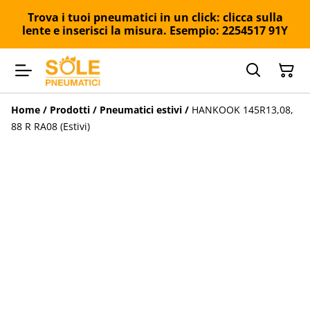
Trova i tuoi pneumatici in un click: clicca sulla
lente e inserisci la misura. Esempio: 2254517 91Y
Home
/
Prodotti
/
Pneumatici estivi
/
HANKOOK 145R13,08,
88 R RA08 (Estivi)