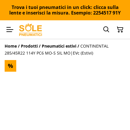
Trova i tuoi pneumatici in un click: clicca sulla
lente e inserisci la misura. Esempio: 2254517 91Y
Home
/
Prodotti
/
Pneumatici estivi
/
CONTINENTAL
285/45R22 114Y PC6 MO-S SIL MO|EVc (Estivi)
%