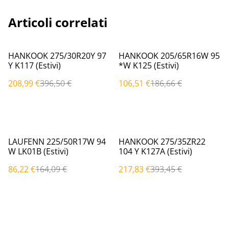
Articoli correlati
%
%
HANKOOK 275/30R20Y 97
HANKOOK 205/65R16W 95
Y K117 (Estivi)
*W K125 (Estivi)
208,99 €
396,50 €
106,51 €
186,66 €
%
%
LAUFENN 225/50R17W 94
HANKOOK 275/35ZR22
W LK01B (Estivi)
104 Y K127A (Estivi)
86,22 €
164,09 €
217,83 €
393,45 €