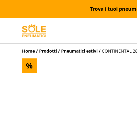
Trova i tuoi pneumat
Home
/
Prodotti
/
Pneumatici estivi
/
CONTINENTAL 285
%