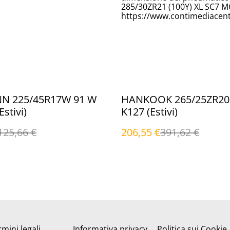
285/30ZR21 (100Y) XL SC7 
https://www.contimediacent
%
N 225/45R17W 91 W
HANKOOK 265/25ZR20 
stivi)
K127 (Estivi)
125,66 €
206,55 €
391,62 €
mini legali
Informativa privacy
Politica sui Cookie