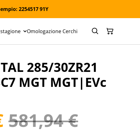
 Esempio: 2254517 91Y
 stagione
Omologazione Cerchi
TAL 285/30ZR21
 SC7 MGT MGT|EVc
€
581,94 €