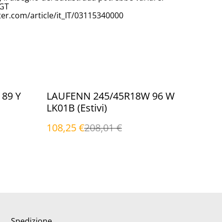
MGT
er.com/article/it_IT/03115340000
%
89 Y
LAUFENN 245/45R18W 96 W
LK01B (Estivi)
108,25 €
208,01 €
Spedizione