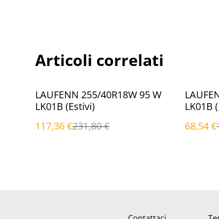
Articoli correlati
%
%
LAUFENN 255/40R18W 95 W
LAUFEN
LK01B (Estivi)
LK01B (E
117,36 €
231,80 €
68,54 €
Contattaci
Ter