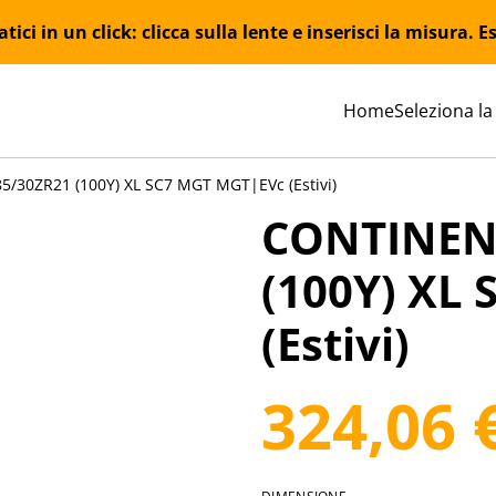
ici in un click: clicca sulla lente e inserisci la misura.
Home
Seleziona la
/30ZR21 (100Y) XL SC7 MGT MGT|EVc (Estivi)
CONTINEN
(100Y) XL
(Estivi)
324,06 