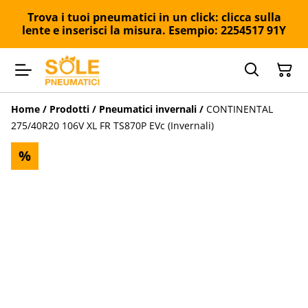
Trova i tuoi pneumatici in un click: clicca sulla
lente e inserisci la misura. Esempio: 2254517 91Y
Home
/
Prodotti
/
Pneumatici invernali
/
CONTINENTAL
275/40R20 106V XL FR TS870P EVc (Invernali)
%