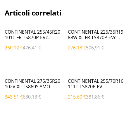
Articoli correlati
%
%
CONTINENTAL 255/45R20
CONTINENTAL 225/35R19
101T FR TS870P EVc
88W XL FR TS870P EVc
(Invernali)
(Invernali)
260,12 €
476,41 €
276,13 €
506,91 €
%
%
CONTINENTAL 275/35R20
CONTINENTAL 255/70R16
102V XL TS860S *MO
111T TS870P EVc
*MO|EVc (Invernali)
(Invernali)
343,51 €
630,13 €
215,60 €
381,86 €