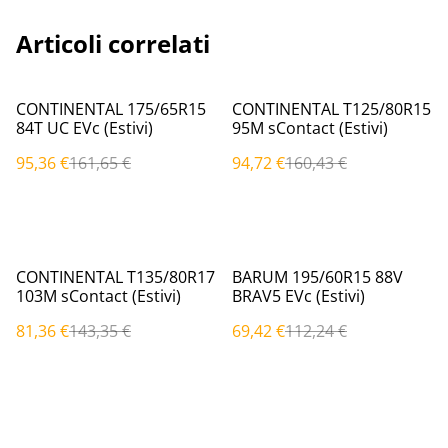
Articoli correlati
%
%
CONTINENTAL 175/65R15
CONTINENTAL T125/80R15
84T UC EVc (Estivi)
95M sContact (Estivi)
95,36 €
161,65 €
94,72 €
160,43 €
%
%
CONTINENTAL T135/80R17
BARUM 195/60R15 88V
103M sContact (Estivi)
BRAV5 EVc (Estivi)
81,36 €
143,35 €
69,42 €
112,24 €