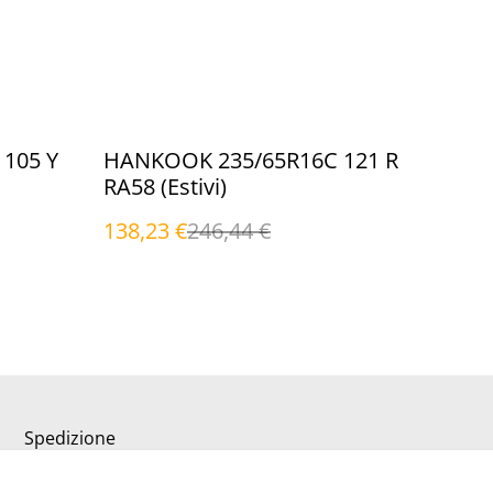
%
105 Y
HANKOOK 235/65R16C 121 R
RA58 (Estivi)
138,23 €
246,44 €
Spedizione