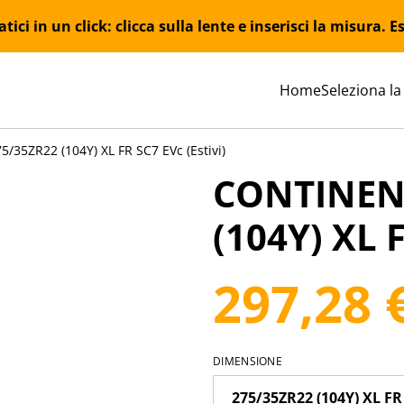
ici in un click: clicca sulla lente e inserisci la misura.
Home
Seleziona la
35ZR22 (104Y) XL FR SC7 EVc (Estivi)
CONTINEN
(104Y) XL F
297,28 
DIMENSIONE