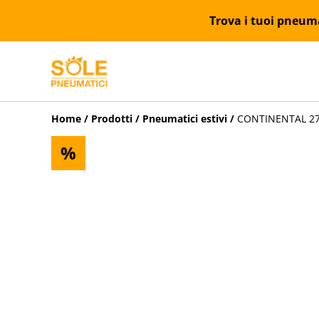
Trova i tuoi pneumat
Home
/
Prodotti
/
Pneumatici estivi
/
CONTINENTAL 275/
%