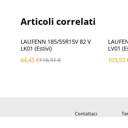
Articoli correlati
%
%
LAUFENN 185/55R15V 82 V
LAUFEN
LK01 (Estivi)
LV01 (Es
64,45 €
116,51 €
103,53 
Contattaci
Ter