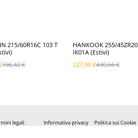
%
N 215/60R16C 103 T
HANKOOK 255/45ZR20 
tivi)
IK01A (Estivi)
€
196,42 €
227,90 €
430,66 €
mini legali
Informativa privacy
Politica sui Cookie