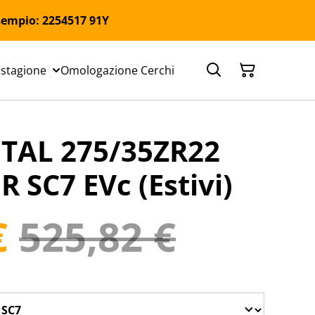
 Esempio: 2254517 91Y
 stagione
Omologazione Cerchi
TAL 275/35ZR22
R SC7 EVc (Estivi)
€
525,82 €