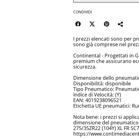
CONDIVIDI
I prezzi elencati sono per p
sono già comprese nel prez
Continental - Progettati in 
premium che assicurano ecc
sicurezza.
Dimensione dello pneumatic
Disponibilità: disponibile
Tipo Pneumatico: Pneumatici
Indice di Velocità: (Y)
EAN: 4019238096521
Etichetta UE pneumatici: Ru
Nota bene: i prezzi si appli
dimensione del pneumatico, 
275/35ZR22 (104Y) XL FR SC
https://www.contimediacent