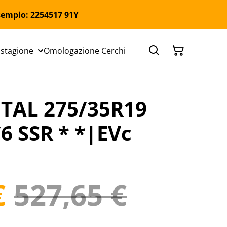
 Esempio: 2254517 91Y
 stagione
Omologazione Cerchi
TAL 275/35R19
6 SSR * *|EVc
€
527,65 €