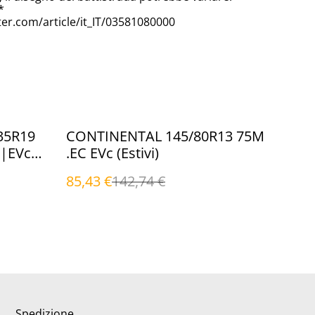
*
er.com/article/it_IT/03581080000
%
35R19
CONTINENTAL 145/80R13 75M
|EVc
.EC EVc (Estivi)
85,43 €
142,74 €
Spedizione