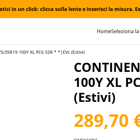
ici in un click: clicca sulla lente e inserisci la misura.
Home
Seleziona la
35R19 100Y XL PC6 SSR * *|EVc (Estivi)
CONTINEN
100Y XL PC
(Estivi)
289,70 