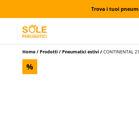
Trova i tuoi pneumat
Home
/
Prodotti
/
Pneumatici estivi
/
CONTINENTAL 275/
%