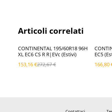
Articoli correlati
%
%
CONTINENTAL 195/60R18 96H
CONTIN
XL EC6 CS R R|EVc (Estivi)
EC5 (E
153,16 €
272,67 €
166,80 
Contattaci
Ter