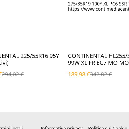
275/35R19 100Y XL PC6 SSR 
https://www.contimediacent
%
ENTAL 225/55R16 95Y
CONTINENTAL HL255/
stivi)
99W XL FR EC7 MO MO
(Estivi)
€
294,02 €
189,98 €
342,82 €
mini legali
Informativa privacy
Politica sui Cookie