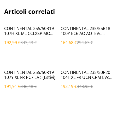
Articoli correlati
%
%
CONTINENTAL 255/50R19
CONTINENTAL 235/55R18
107H XL ML CCLXSP MO
100Y EC6 AO AO|EVc
MO|EVc (Estivi)
(Estivi)
192,99 €
343,43 €
164,68 €
294,63 €
%
%
CONTINENTAL 255/50R19
CONTINENTAL 235/50R20
107Y XL FR PC7 EVc (Estivi)
104T XL FR UCN CRM EVc
(Estivi)
191,91 €
346,48 €
193,19 €
348,92 €