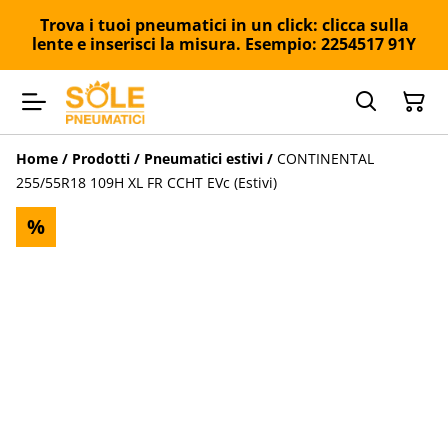
Trova i tuoi pneumatici in un click: clicca sulla
lente e inserisci la misura. Esempio: 2254517 91Y
Home
/
Prodotti
/
Pneumatici estivi
/
CONTINENTAL
255/55R18 109H XL FR CCHT EVc (Estivi)
%