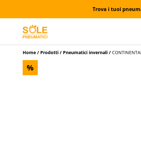
Trova i tuoi pneumat
Home
/
Prodotti
/
Pneumatici invernali
/
CONTINENTAL 
%