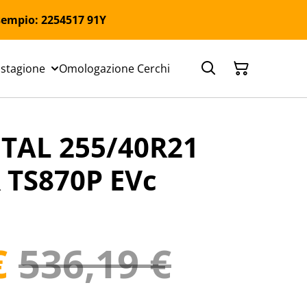
 Esempio: 2254517 91Y
 stagione
Omologazione Cerchi
TAL 255/40R21
 TS870P EVc
€
536,19 €