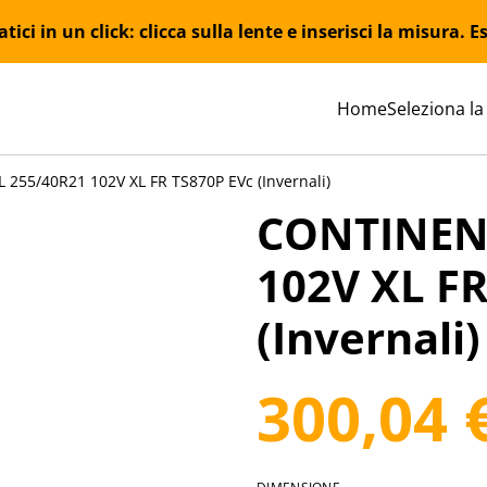
ici in un click: clicca sulla lente e inserisci la misura.
Home
Seleziona la
255/40R21 102V XL FR TS870P EVc (Invernali)
CONTINEN
102V XL FR
(Invernali)
300,04 