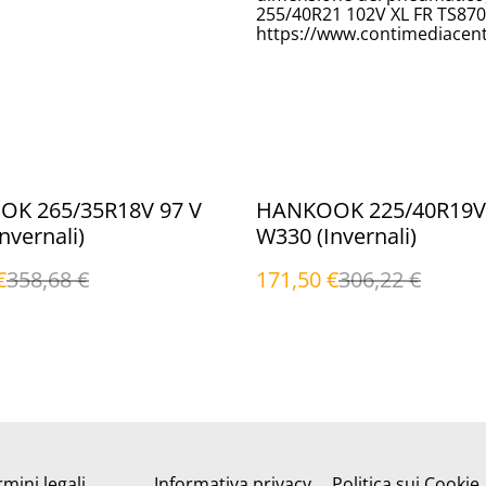
255/40R21 102V XL FR TS87
https://www.contimediacent
%
K 265/35R18V 97 V
HANKOOK 225/40R19V 
nvernali)
W330 (Invernali)
€
358,68 €
171,50 €
306,22 €
mini legali
Informativa privacy
Politica sui Cookie