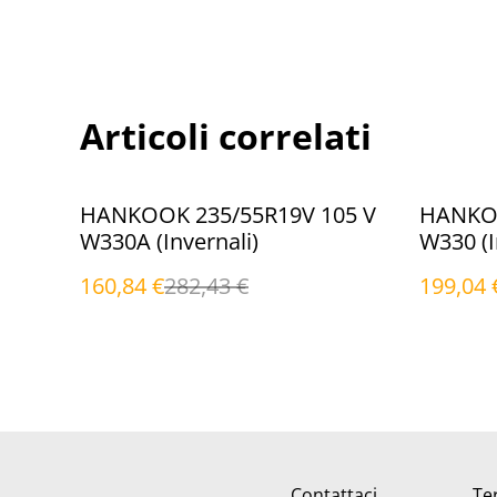
Articoli correlati
%
%
HANKOOK 235/55R19V 105 V
HANKOO
W330A (Invernali)
W330 (I
160,84 €
282,43 €
199,04 
Contattaci
Ter