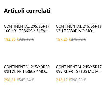
Articoli correlati
%
%
CONTINENTAL 205/65R17
CONTINENTAL 215/55R16
100H XL TS860S * *|EVc
93H TS830P MO MO
(Invernali)
(Invernali)
182,30 €
328,18 €
157,20 €
275,72 €
%
%
CONTINENTAL 245/40R20
CONTINENTAL 245/45R17
99H XL FR TS860S *MO
99V XL FR TS810S MO MO
*MO|EVc (Invernali)
(Invernali)
296,31 €
545,34 €
218,17 €
396,50 €