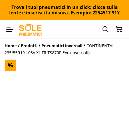
Trova i tuoi pneumatici in un click: clicca sulla
lente e inserisci la misura. Esempio: 2254517 91Y
Home
/
Prodotti
/
Pneumatici invernali
/
CONTINENTAL
235/55R19 105V XL FR TS870P EVc (Invernali)
%