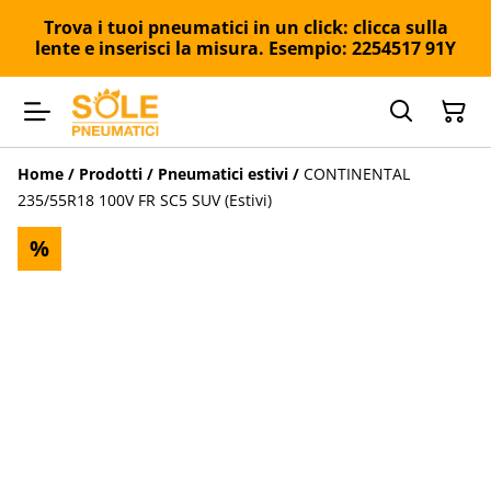
Trova i tuoi pneumatici in un click: clicca sulla
lente e inserisci la misura. Esempio: 2254517 91Y
Home
/
Prodotti
/
Pneumatici estivi
/
CONTINENTAL
235/55R18 100V FR SC5 SUV (Estivi)
%