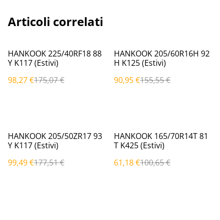
Articoli correlati
%
%
HANKOOK 225/40RF18 88
HANKOOK 205/60R16H 92
Y K117 (Estivi)
H K125 (Estivi)
98,27 €
175,07 €
90,95 €
155,55 €
%
%
HANKOOK 205/50ZR17 93
HANKOOK 165/70R14T 81
Y K117 (Estivi)
T K425 (Estivi)
99,49 €
177,51 €
61,18 €
100,65 €