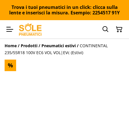
Trova i tuoi pneumatici in un click: clicca sulla
lente e inserisci la misura. Esempio: 2254517 91Y
Home
/
Prodotti
/
Pneumatici estivi
/
CONTINENTAL
235/55R18 100V EC6 VOL VOL|EVc (Estivi)
%