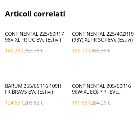
Articoli correlati
%
%
CONTINENTAL 225/50R17
CONTINENTAL 225/40ZR19
98V XL FR UC EVc (Estivi)
(93Y) XL FR SC7 EVc (Estivi)
143,23 €
253,76 €
188,70 €
340,38 €
%
%
BARUM 255/65R16 109H
CONTINENTAL 205/60R16
FR BRAV5 EVc (Estivi)
96W XL EC6 * *|EVc
(Estivi)
124,65 €
208,62 €
161,68 €
284,26 €