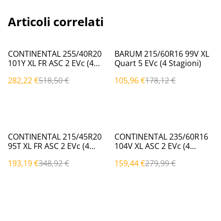
Articoli correlati
%
%
CONTINENTAL 255/40R20
BARUM 215/60R16 99V XL
101Y XL FR ASC 2 EVc (4
Quart 5 EVc (4 Stagioni)
Stagioni)
282,22 €
518,50 €
105,96 €
178,12 €
%
%
CONTINENTAL 215/45R20
CONTINENTAL 235/60R16
95T XL FR ASC 2 EVc (4
104V XL ASC 2 EVc (4
Stagioni)
Stagioni)
193,19 €
348,92 €
159,44 €
279,99 €