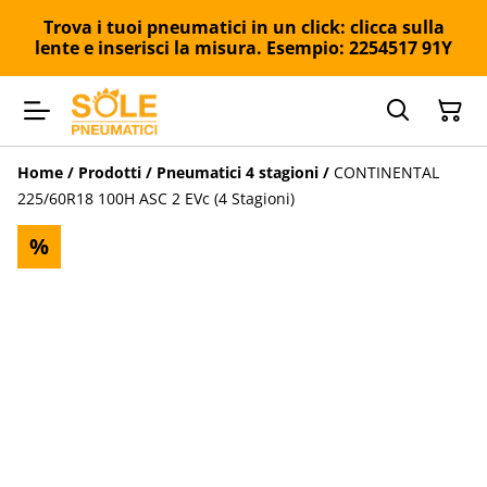
Trova i tuoi pneumatici in un click: clicca sulla
lente e inserisci la misura. Esempio: 2254517 91Y
Home
/
Prodotti
/
Pneumatici 4 stagioni
/
CONTINENTAL
225/60R18 100H ASC 2 EVc (4 Stagioni)
%