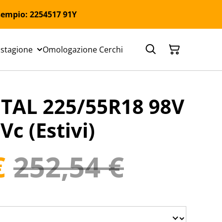
 Esempio: 2254517 91Y
 stagione
Omologazione Cerchi
AL 225/55R18 98V
c (Estivi)
€
252,54 €