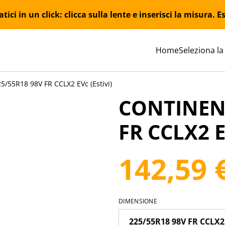
ici in un click: clicca sulla lente e inserisci la misura.
Home
Seleziona la
/55R18 98V FR CCLX2 EVc (Estivi)
CONTINENT
FR CCLX2 EV
142,59 
DIMENSIONE