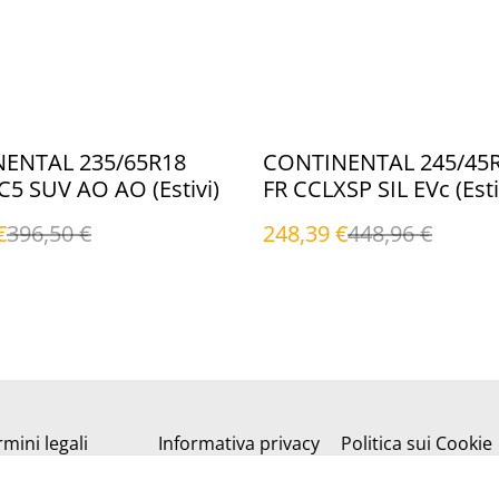
%
ENTAL 235/65R18
CONTINENTAL 245/45R
5 SUV AO AO (Estivi)
FR CCLXSP SIL EVc (Esti
€
396,50 €
248,39 €
448,96 €
mini legali
Informativa privacy
Politica sui Cookie