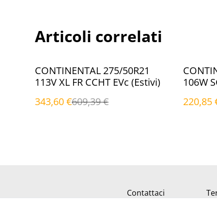
Articoli correlati
%
%
CONTINENTAL 275/50R21
CONTIN
113V XL FR CCHT EVc (Estivi)
106W SC
343,60 €
609,39 €
220,85 
Contattaci
Ter