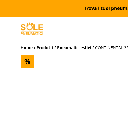
Trova i tuoi pneumat
Home
/
Prodotti
/
Pneumatici estivi
/
CONTINENTAL 225
%