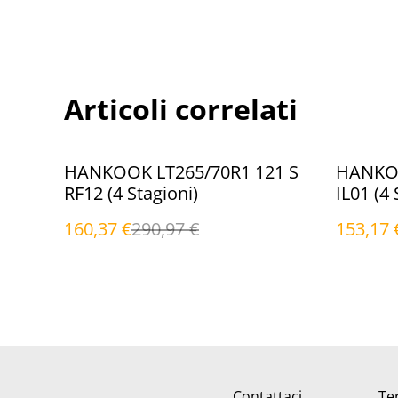
Articoli correlati
%
%
HANKOOK LT265/70R1 121 S
HANKOO
RF12 (4 Stagioni)
IL01 (4 
160,37 €
290,97 €
153,17 
Contattaci
Ter