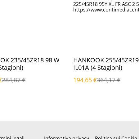
225/45R18 95Y XL FR ASC 2 
https://www.contimediacent
%
K 235/45ZR18 98 W
HANKOOK 255/45ZR19 
Stagioni)
IL01A (4 Stagioni)
€
284,87 €
194,65 €
364,17 €
mini legali
Informativa privacy
Politica sui Cookie