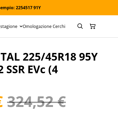
 Esempio: 2254517 91Y
 stagione
Omologazione Cerchi
AL 225/45R18 95Y
2 SSR EVc (4
€
324,52 €