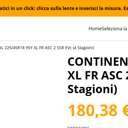
ici in un click: clicca sulla lente e inserisci la misura.
Home
Seleziona la
 225/45R18 95Y XL FR ASC 2 SSR EVc (4 Stagioni)
CONTINENT
XL FR ASC 
Stagioni)
180,38 