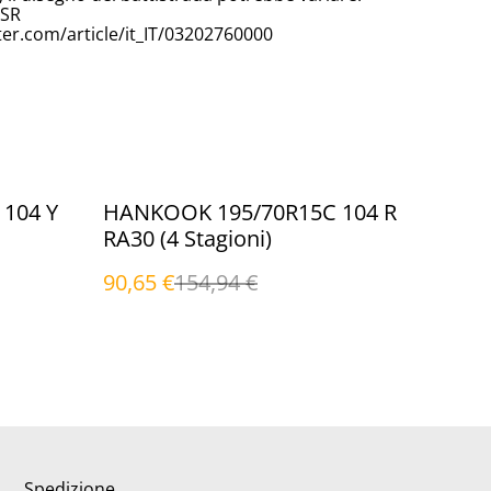
SSR
er.com/article/it_IT/03202760000
%
104 Y
HANKOOK 195/70R15C 104 R
RA30 (4 Stagioni)
90,65 €
154,94 €
Spedizione