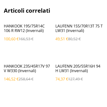
Articoli correlati
%
%
HANKOOK 195/75R14C
LAUFENN 155/70R13T 75 T
106 R RW12 (Invernali)
LW31 (Invernali)
100,60 €
166,53 €
49,51 €
80,52 €
%
%
HANKOOK 235/45R17V 97
LAUFENN 205/55R16H 94
V W330 (Invernali)
H LW31 (Invernali)
146,52 €
258,64 €
74,37 €
127,49 €