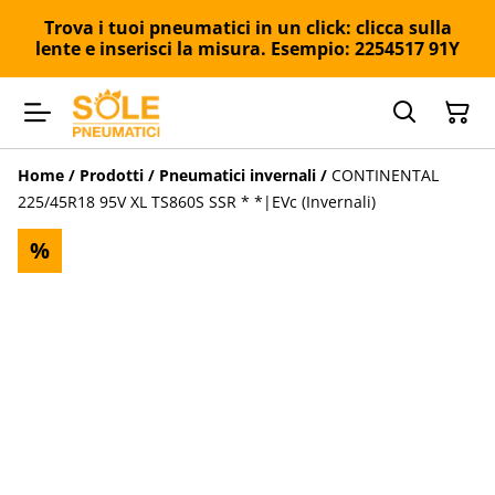
Trova i tuoi pneumatici in un click: clicca sulla
lente e inserisci la misura. Esempio: 2254517 91Y
Home
/
Prodotti
/
Pneumatici invernali
/
CONTINENTAL
225/45R18 95V XL TS860S SSR * *|EVc (Invernali)
%