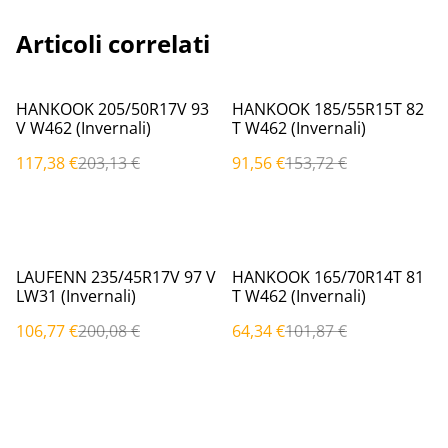
Articoli correlati
%
%
HANKOOK 205/50R17V 93
HANKOOK 185/55R15T 82
V W462 (Invernali)
T W462 (Invernali)
117,38 €
203,13 €
91,56 €
153,72 €
%
%
LAUFENN 235/45R17V 97 V
HANKOOK 165/70R14T 81
LW31 (Invernali)
T W462 (Invernali)
106,77 €
200,08 €
64,34 €
101,87 €