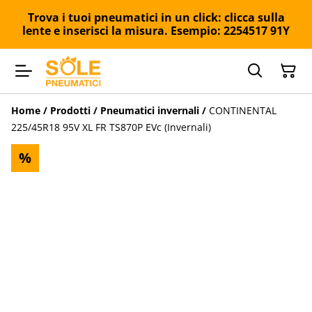
Trova i tuoi pneumatici in un click: clicca sulla
lente e inserisci la misura. Esempio: 2254517 91Y
Home
/
Prodotti
/
Pneumatici invernali
/
CONTINENTAL
225/45R18 95V XL FR TS870P EVc (Invernali)
%