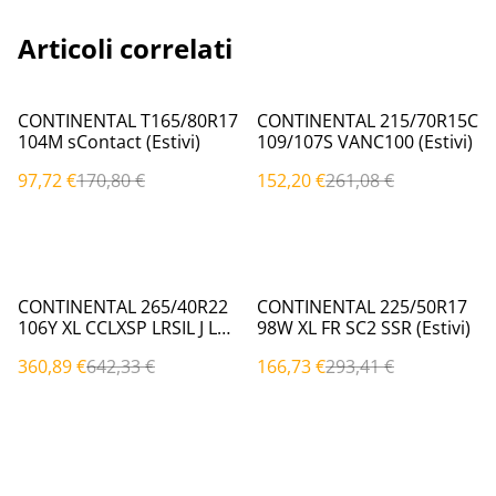
Articoli correlati
%
%
CONTINENTAL T165/80R17
CONTINENTAL 215/70R15C
104M sContact (Estivi)
109/107S VANC100 (Estivi)
97,72 €
170,80 €
152,20 €
261,08 €
%
%
CONTINENTAL 265/40R22
CONTINENTAL 225/50R17
106Y XL CCLXSP LRSIL J LR
98W XL FR SC2 SSR (Estivi)
(Estivi)
360,89 €
642,33 €
166,73 €
293,41 €