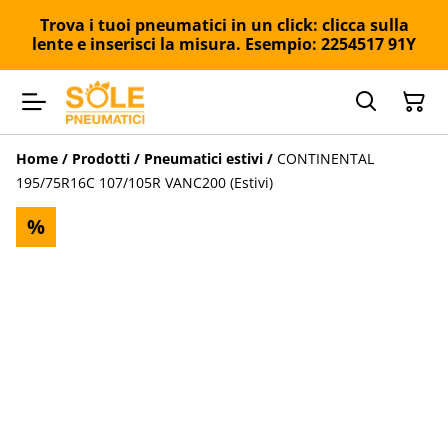
Trova i tuoi pneumatici in un click: clicca sulla
lente e inserisci la misura. Esempio: 2254517 91Y
Home
/
Prodotti
/
Pneumatici estivi
/
CONTINENTAL
195/75R16C 107/105R VANC200 (Estivi)
%