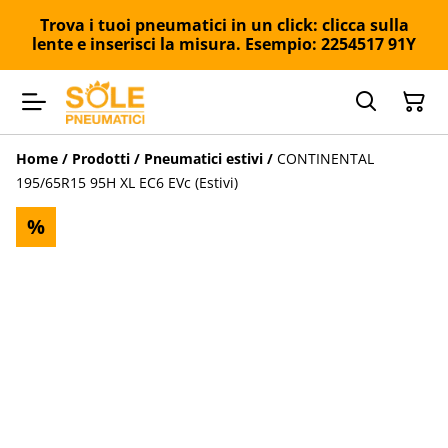
Trova i tuoi pneumatici in un click: clicca sulla
lente e inserisci la misura. Esempio: 2254517 91Y
Home
/
Prodotti
/
Pneumatici estivi
/
CONTINENTAL
195/65R15 95H XL EC6 EVc (Estivi)
%