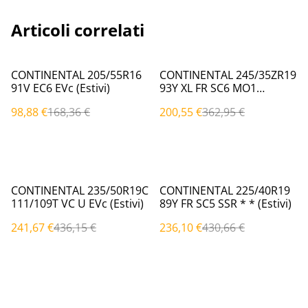
Articoli correlati
%
%
CONTINENTAL 205/55R16
CONTINENTAL 245/35ZR19
91V EC6 EVc (Estivi)
93Y XL FR SC6 MO1
MO1|EVc (Estivi)
98,88 €
168,36 €
200,55 €
362,95 €
%
%
CONTINENTAL 235/50R19C
CONTINENTAL 225/40R19
111/109T VC U EVc (Estivi)
89Y FR SC5 SSR * * (Estivi)
241,67 €
436,15 €
236,10 €
430,66 €