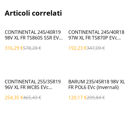
Articoli correlati
%
%
CONTINENTAL 245/40R19
CONTINENTAL 245/40R18
98V XL FR TS860S SSR EVc
97W XL FR TS870P EVc
(Invernali)
(Invernali)
316,29 €
578,28 €
192,23 €
347,09 €
%
%
CONTINENTAL 255/35R19
BARUM 235/45R18 98V XL
96V XL FR WC8S EVc
FR POL6 EVc (Invernali)
(Invernali)
254,35 €
465,43 €
120,17 €
209,84 €