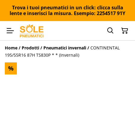
Trova i tuoi pneumatici in un click: clicca sulla
lente e inserisci la misura. Esempio: 2254517 91Y
Home
/
Prodotti
/
Pneumatici invernali
/
CONTINENTAL
195/55R16 87H TS830P * * (Invernali)
%