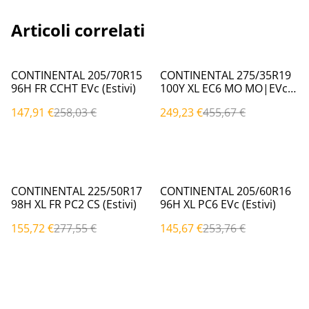
Articoli correlati
%
%
CONTINENTAL 205/70R15
CONTINENTAL 275/35R19
96H FR CCHT EVc (Estivi)
100Y XL EC6 MO MO|EVc
(Estivi)
147,91 €
258,03 €
249,23 €
455,67 €
%
%
CONTINENTAL 225/50R17
CONTINENTAL 205/60R16
98H XL FR PC2 CS (Estivi)
96H XL PC6 EVc (Estivi)
155,72 €
277,55 €
145,67 €
253,76 €