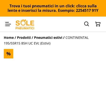
Trova i tuoi pneumatici in un click: clicca sulla
lente e inserisci la misura. Esempio: 2254517 91Y
Home
/
Prodotti
/
Pneumatici estivi
/
CONTINENTAL
195/55R15 85H UC EVc (Estivi)
%