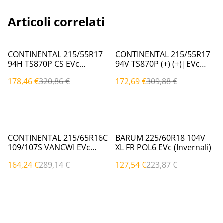
Articoli correlati
%
%
CONTINENTAL 215/55R17
CONTINENTAL 215/55R17
94H TS870P CS EVc
94V TS870P (+) (+)|EVc
(Invernali)
(Invernali)
178,46 €
320,86 €
172,69 €
309,88 €
%
%
CONTINENTAL 215/65R16C
BARUM 225/60R18 104V
109/107S VANCWI EVc
XL FR POL6 EVc (Invernali)
(Invernali)
164,24 €
289,14 €
127,54 €
223,87 €