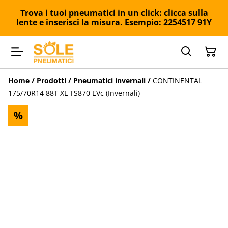
Trova i tuoi pneumatici in un click: clicca sulla
lente e inserisci la misura. Esempio: 2254517 91Y
Home
/
Prodotti
/
Pneumatici invernali
/
CONTINENTAL
175/70R14 88T XL TS870 EVc (Invernali)
%